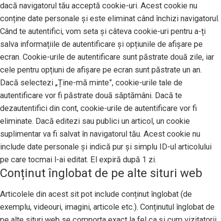
dacă navigatorul tău acceptă cookie-uri. Acest cookie nu
conține date personale și este eliminat când închizi navigatorul.
Când te autentifici, vom seta și câteva cookie-uri pentru a-ți
salva informațiile de autentificare și opțiunile de afișare pe
ecran. Cookie-urile de autentificare sunt păstrate două zile, iar
cele pentru opțiuni de afișare pe ecran sunt păstrate un an.
Dacă selectezi „Ține-mă minte”, cookie-urile tale de
autentificare vor fi păstrate două săptămâni. Dacă te
dezautentifici din cont, cookie-urile de autentificare vor fi
eliminate. Dacă editezi sau publici un articol, un cookie
suplimentar va fi salvat în navigatorul tău. Acest cookie nu
include date personale și indică pur și simplu ID-ul articolului
pe care tocmai l-ai editat. El expiră după 1 zi.
Conținut înglobat de pe alte situri web
Articolele din acest sit pot include conținut înglobat (de
exemplu, videouri, imagini, articole etc.). Conținutul înglobat de
pe alte situri web se comporta exact la fel ca și cum vizitatorii