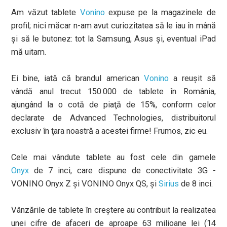
Am văzut tablete
Vonino
expuse pe la magazinele de
profil; nici măcar n-am avut curiozitatea să le iau în mână
şi să le butonez: tot la Samsung, Asus şi, eventual iPad
mă uitam.
Ei bine, iată că brandul american
Vonino
a reuşit să
vândă anul trecut 150.000 de tablete în România,
ajungând la o cotă de piaţă de 15%, conform celor
declarate de Advanced Technologies, distribuitorul
exclusiv în ţara noastră a acestei firme! Frumos, zic eu.
Cele mai vândute tablete au fost cele din gamele
Onyx
de 7 inci, care dispune de conectivitate 3G -
VONINO Onyx Z şi VONINO Onyx QS, şi
Sirius
de 8 inci.
Vânzările de tablete în creştere au contribuit la realizatea
unei cifre de afaceri de aproape 63 milioane lei (14