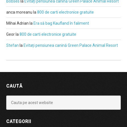
Bobses
la
Evitați pensiunea canină Green Palace Animal Resort
anca moreanu
la
800 de carti electronice gratuite
Mihai Adrian
la
Era să bag Kaufland în faliment
Geor
la
800 de carti electronice gratuite
Stefan
la
Evitați pensiunea canină Green Palace Animal Resort
CAUTĂ
CATEGORII