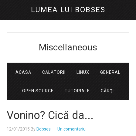
LUMEA LUI BOBSES
Miscellaneous
ACASĂ
CĂLĂTORII
LINUX
GENERAL
OPEN SOURCE
TUTORIALE
CĂRŢI
Vonino? Cică da...
12/01/2015
By
Bobses
Un comentariu