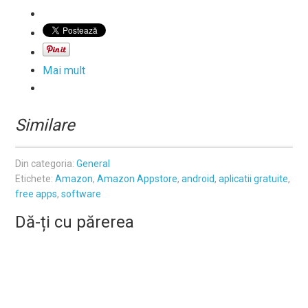
Mai mult
Similare
Din categoria:
General
Etichete:
Amazon
,
Amazon Appstore
,
android
,
aplicatii gratuite
,
free apps
,
software
Dă-ți cu părerea