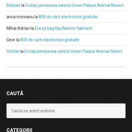
Bobses
la
Evitați pensiunea canină Green Palace Animal Resort
anca moreanu
la
800 de carti electronice gratuite
Mihai Adrian
la
Era să bag Kaufland în faliment
Geor
la
800 de carti electronice gratuite
Stefan
la
Evitați pensiunea canină Green Palace Animal Resort
CAUTĂ
CATEGORII