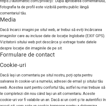
https://automattic.com/privacy/. După aprobarea comentariului,
fotografia ta de profil este vizibilă pentru public lângă
comentariul tău.
Media
Dacă încarci imagini pe situl web, ar trebui să eviți încărcarea
imaginilor care au incluse date de locație înglobate (EXIF GPS).
Vizitatorii sitului web pot descărca și extrage toate datele
despre locație din imaginile de pe sit.
Formulare de contact
Cookie-uri
Dacă lași un comentariu pe situl nostru, poți opta pentru
salvarea în cookie-uri a numelui, adresei de email și sitului tău
web. Acestea sunt pentru confortul tău, astfel nu mai trebuie să
le completezi din nou când lași un alt comentariu. Aceste
cookie-uri vor fi valabile un an. Dacă ai un cont și te autentifici în
acest sit, vom seta un cookie temporar pentru a determina