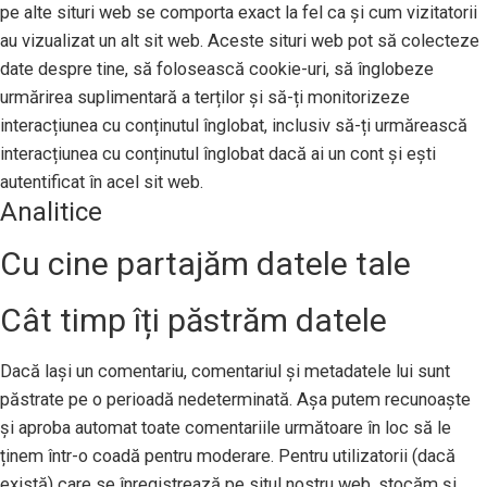
pe alte situri web se comporta exact la fel ca și cum vizitatorii
au vizualizat un alt sit web. Aceste situri web pot să colecteze
date despre tine, să folosească cookie-uri, să înglobeze
urmărirea suplimentară a terților și să-ți monitorizeze
interacțiunea cu conținutul înglobat, inclusiv să-ți urmărească
interacțiunea cu conținutul înglobat dacă ai un cont și ești
autentificat în acel sit web.
Analitice
Cu cine partajăm datele tale
Cât timp îți păstrăm datele
Dacă lași un comentariu, comentariul și metadatele lui sunt
păstrate pe o perioadă nedeterminată. Așa putem recunoaște
și aproba automat toate comentariile următoare în loc să le
ținem într-o coadă pentru moderare. Pentru utilizatorii (dacă
există) care se înregistrează pe situl nostru web, stocăm și