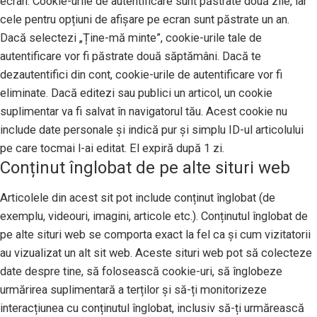
ecran. Cookie-urile de autentificare sunt păstrate două zile, iar
cele pentru opțiuni de afișare pe ecran sunt păstrate un an.
Dacă selectezi „Ține-mă minte”, cookie-urile tale de
autentificare vor fi păstrate două săptămâni. Dacă te
dezautentifici din cont, cookie-urile de autentificare vor fi
eliminate. Dacă editezi sau publici un articol, un cookie
suplimentar va fi salvat în navigatorul tău. Acest cookie nu
include date personale și indică pur și simplu ID-ul articolului
pe care tocmai l-ai editat. El expiră după 1 zi.
Conținut înglobat de pe alte situri web
Articolele din acest sit pot include conținut înglobat (de
exemplu, videouri, imagini, articole etc.). Conținutul înglobat de
pe alte situri web se comporta exact la fel ca și cum vizitatorii
au vizualizat un alt sit web. Aceste situri web pot să colecteze
date despre tine, să folosească cookie-uri, să înglobeze
urmărirea suplimentară a terților și să-ți monitorizeze
interacțiunea cu conținutul înglobat, inclusiv să-ți urmărească