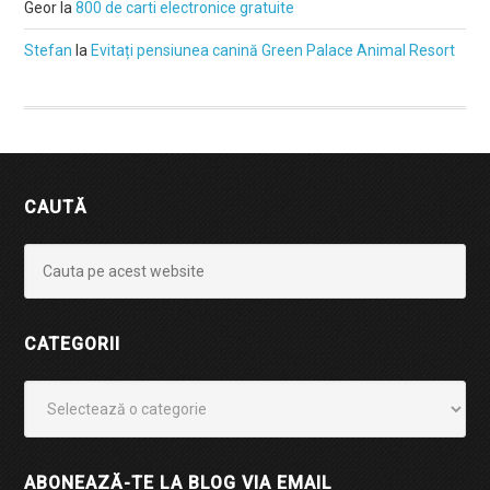
Geor
la
800 de carti electronice gratuite
Stefan
la
Evitați pensiunea canină Green Palace Animal Resort
CAUTĂ
CATEGORII
Categorii
ABONEAZĂ-TE LA BLOG VIA EMAIL