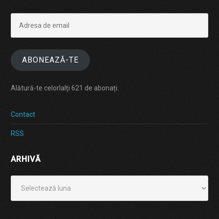
Adresa
de
email
ABONEAZĂ-TE
Alătură-te celorlalți 621 de abonați.
Contact
RSS
ARHIVĂ
Arhivă