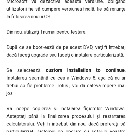
Microsoft va dezactiva această versiune, obligând
utilizatorii fie să cumpere versiunea finală, fie să renunţe
la folosirea noului OS.
Din nou, utilizaţi-l numai pentru testare.
După ce se boot-ează de pe acest DVD, veţi fi întrebaţi
dacă faceţi upgrade sau faceţi o instalare particularizată.
Se selectează
custom installation to continue.
Instalarea seamănă cu cea a Windows 8, aşa că nu ar
trebui să fie probleme. Totuşi, voi da câteva repere mai
jos.
Va începe copierea şi instalarea fişierelor Windows.
Aşteptaţi până la finalizarea procesului şi restartarea
calculatorului. Veţi fi întrebat, din nou, dacă preferaţi să
particularizaţi sistemul de operare cu setările voastre