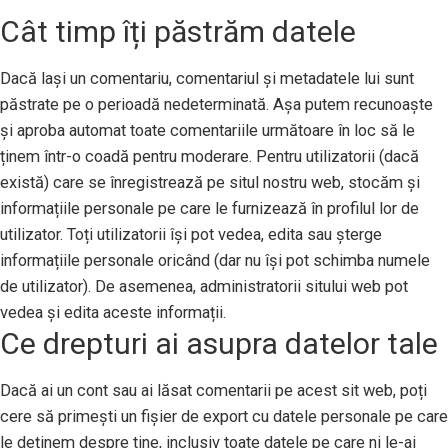
Cât timp îți păstrăm datele
Dacă lași un comentariu, comentariul și metadatele lui sunt
păstrate pe o perioadă nedeterminată. Așa putem recunoaște
și aproba automat toate comentariile următoare în loc să le
ținem într-o coadă pentru moderare. Pentru utilizatorii (dacă
există) care se înregistrează pe situl nostru web, stocăm și
informațiile personale pe care le furnizează în profilul lor de
utilizator. Toți utilizatorii își pot vedea, edita sau șterge
informațiile personale oricând (dar nu își pot schimba numele
de utilizator). De asemenea, administratorii sitului web pot
vedea și edita aceste informații.
Ce drepturi ai asupra datelor tale
Dacă ai un cont sau ai lăsat comentarii pe acest sit web, poți
cere să primești un fișier de export cu datele personale pe care
le deținem despre tine, inclusiv toate datele pe care ni le-ai