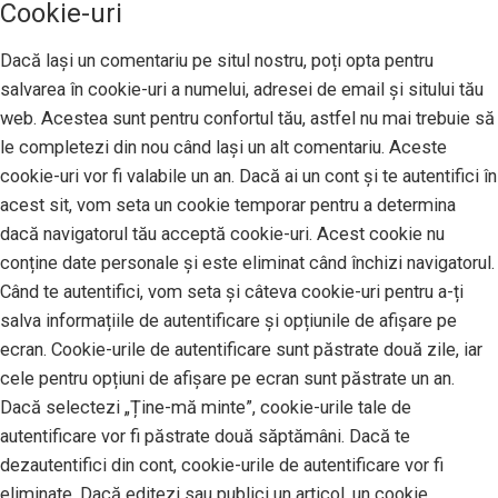
Cookie-uri
Dacă lași un comentariu pe situl nostru, poți opta pentru
salvarea în cookie-uri a numelui, adresei de email și sitului tău
web. Acestea sunt pentru confortul tău, astfel nu mai trebuie să
le completezi din nou când lași un alt comentariu. Aceste
cookie-uri vor fi valabile un an. Dacă ai un cont și te autentifici în
acest sit, vom seta un cookie temporar pentru a determina
dacă navigatorul tău acceptă cookie-uri. Acest cookie nu
conține date personale și este eliminat când închizi navigatorul.
Când te autentifici, vom seta și câteva cookie-uri pentru a-ți
salva informațiile de autentificare și opțiunile de afișare pe
ecran. Cookie-urile de autentificare sunt păstrate două zile, iar
cele pentru opțiuni de afișare pe ecran sunt păstrate un an.
Dacă selectezi „Ține-mă minte”, cookie-urile tale de
autentificare vor fi păstrate două săptămâni. Dacă te
dezautentifici din cont, cookie-urile de autentificare vor fi
eliminate. Dacă editezi sau publici un articol, un cookie