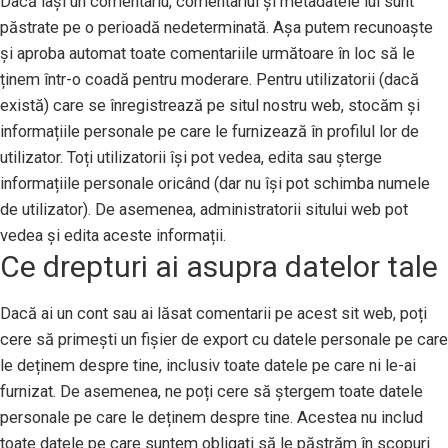
Dacă lași un comentariu, comentariul și metadatele lui sunt
păstrate pe o perioadă nedeterminată. Așa putem recunoaște
și aproba automat toate comentariile următoare în loc să le
ținem într-o coadă pentru moderare. Pentru utilizatorii (dacă
există) care se înregistrează pe situl nostru web, stocăm și
informațiile personale pe care le furnizează în profilul lor de
utilizator. Toți utilizatorii își pot vedea, edita sau șterge
informațiile personale oricând (dar nu își pot schimba numele
de utilizator). De asemenea, administratorii sitului web pot
vedea și edita aceste informații.
Ce drepturi ai asupra datelor tale
Dacă ai un cont sau ai lăsat comentarii pe acest sit web, poți
cere să primești un fișier de export cu datele personale pe care
le deținem despre tine, inclusiv toate datele pe care ni le-ai
furnizat. De asemenea, ne poți cere să ștergem toate datele
personale pe care le deținem despre tine. Acestea nu includ
toate datele pe care suntem obligați să le păstrăm în scopuri