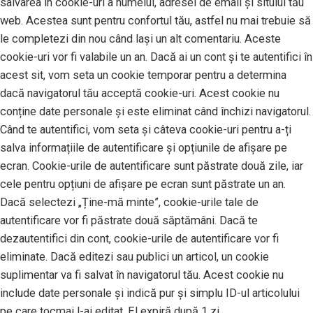
salvarea în cookie-uri a numelui, adresei de email și sitului tău
web. Acestea sunt pentru confortul tău, astfel nu mai trebuie să
le completezi din nou când lași un alt comentariu. Aceste
cookie-uri vor fi valabile un an. Dacă ai un cont și te autentifici în
acest sit, vom seta un cookie temporar pentru a determina
dacă navigatorul tău acceptă cookie-uri. Acest cookie nu
conține date personale și este eliminat când închizi navigatorul.
Când te autentifici, vom seta și câteva cookie-uri pentru a-ți
salva informațiile de autentificare și opțiunile de afișare pe
ecran. Cookie-urile de autentificare sunt păstrate două zile, iar
cele pentru opțiuni de afișare pe ecran sunt păstrate un an.
Dacă selectezi „Ține-mă minte”, cookie-urile tale de
autentificare vor fi păstrate două săptămâni. Dacă te
dezautentifici din cont, cookie-urile de autentificare vor fi
eliminate. Dacă editezi sau publici un articol, un cookie
suplimentar va fi salvat în navigatorul tău. Acest cookie nu
include date personale și indică pur și simplu ID-ul articolului
pe care tocmai l-ai editat. El expiră după 1 zi.