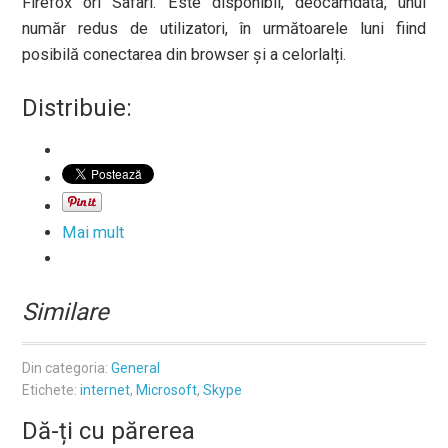
Firefox ori Safari. Este disponibil, deocamdată, unui
număr redus de utilizatori, în următoarele luni fiind
posibilă conectarea din browser și a celorlalți.
Distribuie:
Mai mult
Similare
Din categoria:
General
Etichete:
internet
,
Microsoft
,
Skype
Dă-ți cu părerea