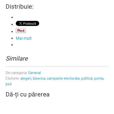
Distribuie:
Mai mult
Similare
Din categoria:
General
Etichete:
alegeri
,
biserica
,
campanie electorala
,
politică
,
ponta
,
psd
Dă-ți cu părerea