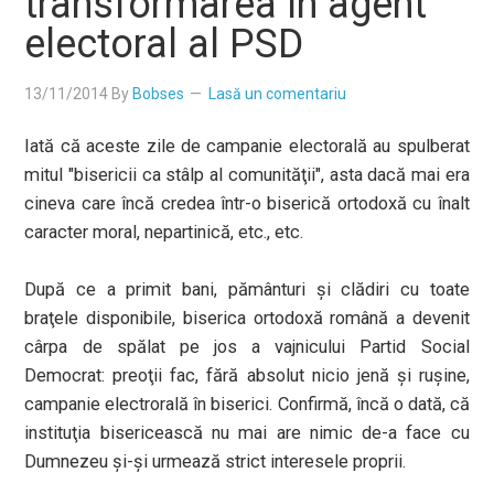
transformarea în agent
electoral al PSD
13/11/2014
By
Bobses
Lasă un comentariu
Iată că aceste zile de campanie electorală au spulberat
mitul "bisericii ca stâlp al comunităţii", asta dacă mai era
cineva care încă credea într-o biserică ortodoxă cu înalt
caracter moral, nepartinică, etc., etc.
După ce a primit bani, pământuri şi clădiri cu toate
braţele disponibile, biserica ortodoxă română a devenit
cârpa de spălat pe jos a vajnicului Partid Social
Democrat: preoţii fac, fără absolut nicio jenă şi ruşine,
campanie electrorală în biserici. Confirmă, încă o dată, că
instituţia bisericească nu mai are nimic de-a face cu
Dumnezeu şi-şi urmează strict interesele proprii.