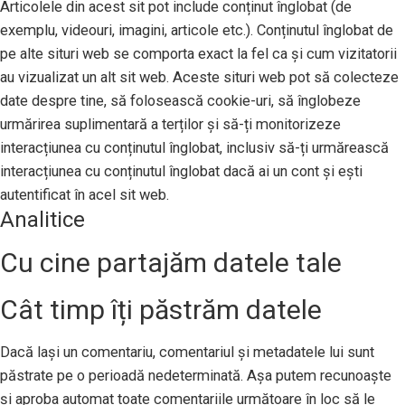
Articolele din acest sit pot include conținut înglobat (de
exemplu, videouri, imagini, articole etc.). Conținutul înglobat de
pe alte situri web se comporta exact la fel ca și cum vizitatorii
au vizualizat un alt sit web. Aceste situri web pot să colecteze
date despre tine, să folosească cookie-uri, să înglobeze
urmărirea suplimentară a terților și să-ți monitorizeze
interacțiunea cu conținutul înglobat, inclusiv să-ți urmărească
interacțiunea cu conținutul înglobat dacă ai un cont și ești
autentificat în acel sit web.
Analitice
Cu cine partajăm datele tale
Cât timp îți păstrăm datele
Dacă lași un comentariu, comentariul și metadatele lui sunt
păstrate pe o perioadă nedeterminată. Așa putem recunoaște
și aproba automat toate comentariile următoare în loc să le