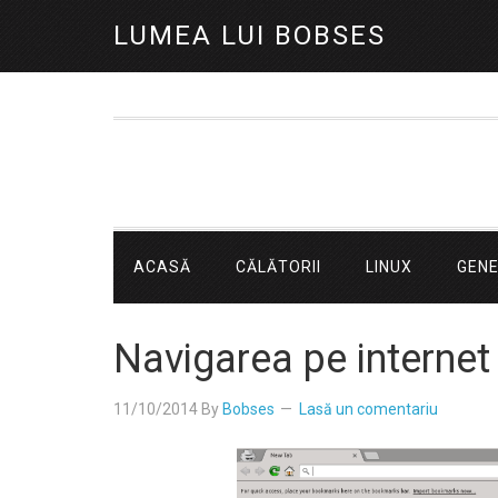
LUMEA LUI BOBSES
ACASĂ
CĂLĂTORII
LINUX
GEN
Navigarea pe internet 
11/10/2014
By
Bobses
Lasă un comentariu