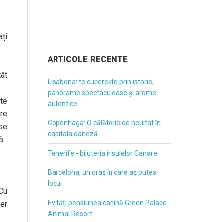
ați
ARTICOLE RECENTE
tât
Lisabona: te cucerește prin istorie,
panorame spectaculoase și arome
ate
autentice
are
Copenhaga: O călătorie de neuitat în
 se
capitala daneză
ă.
Tenerife - bijuteria insulelor Canare
Barcelona, un oraș în care aș putea
locui
 Cu
Evitați pensiunea canină Green Palace
ter
Animal Resort