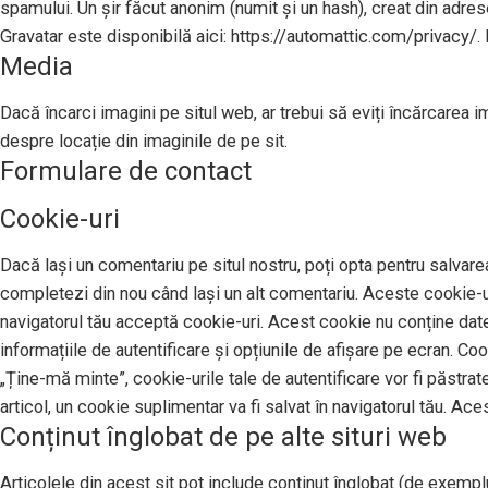
spamului. Un șir făcut anonim (numit și un hash), creat din adresel
Gravatar este disponibilă aici: https://automattic.com/privacy/. 
Media
Dacă încarci imagini pe situl web, ar trebui să eviți încărcarea 
despre locație din imaginile de pe sit.
Formulare de contact
Cookie-uri
Dacă lași un comentariu pe situl nostru, poți opta pentru salvarea
completezi din nou când lași un alt comentariu. Aceste cookie-uri
navigatorul tău acceptă cookie-uri. Acest cookie nu conține date 
informațiile de autentificare și opțiunile de afișare pe ecran. Co
„Ține-mă minte”, cookie-urile tale de autentificare vor fi păstrat
articol, un cookie suplimentar va fi salvat în navigatorul tău. Ace
Conținut înglobat de pe alte situri web
Articolele din acest sit pot include conținut înglobat (de exemplu,