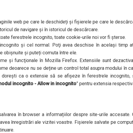
aginile web pe care le deschideți și fișierele pe care le descărc
storicul de navigare și în istoricul de descărcare.
oate ferestrele incognito, toate cookie-urile noi vor fi șterse.
ncognito și cel normal. Poţi avea deschise în același timp a
e obișnuite și puteți comuta între ele.
me şi funcţionale în Mozilla Firefox. Extensiile sunt dezactiv
ome deoarece nu se deține un control total asupra modului în c
 doreşti ca o extensie să se afișeze în ferestrele incognito,
modul incognito - Allow in incognito
” pentru extensia respectiv
lvarea în browser a informațiilor despre site-urile accesate.
avea înregistrări ale vizitei voastre. Fișierele salvate pe compu
tinuare.