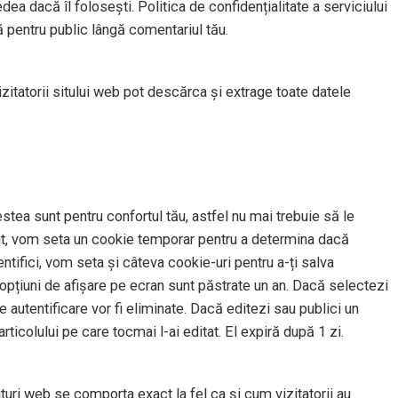
dea dacă îl folosești. Politica de confidențialitate a serviciului
ă pentru public lângă comentariul tău.
izitatorii sitului web pot descărca și extrage toate datele
stea sunt pentru confortul tău, astfel nu mai trebuie să le
t sit, vom seta un cookie temporar pentru a determina dacă
tifici, vom seta și câteva cookie-uri pentru a-ți salva
u opțiuni de afișare pe ecran sunt păstrate un an. Dacă selectezi
 autentificare vor fi eliminate. Dacă editezi sau publici un
rticolului pe care tocmai l-ai editat. El expiră după 1 zi.
situri web se comporta exact la fel ca și cum vizitatorii au