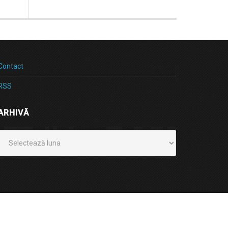
Contact
RSS
ARHIVĂ
Arhivă