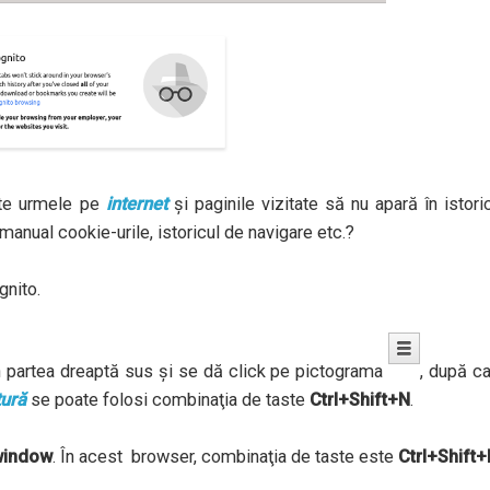
zute urmele pe
internet
şi paginile vizitate să nu apară în istori
manual cookie-urile, istoricul de navigare etc.?
gnito.
 partea dreaptă sus şi se dă click pe pictograma
, după c
tură
se poate folosi combinaţia de taste
Ctrl+Shift+N
.
window
. În acest browser, combinaţia de taste este
Ctrl+Shift