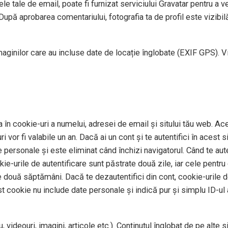
e tale de email, poate fi furnizat serviciului Gravatar pentru a ve
După aprobarea comentariului, fotografia ta de profil este vizibil
imaginilor care au incluse date de locație înglobate (EXIF GPS). V
 în cookie-uri a numelui, adresei de email și sitului tău web. Ace
 vor fi valabile un an. Dacă ai un cont și te autentifici în aces
personale și este eliminat când închizi navigatorul. Când te auten
okie-urile de autentificare sunt păstrate două zile, iar cele pentr
e două săptămâni. Dacă te dezautentifici din cont, cookie-urile de
st cookie nu include date personale și indică pur și simplu ID-ul a
 videouri, imagini, articole etc.). Conținutul înglobat de pe alte 