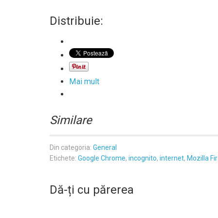
Distribuie:
Mai mult
Similare
Din categoria:
General
Etichete:
Google Chrome
,
incognito
,
internet
,
Mozilla Fi
Dă-ți cu părerea