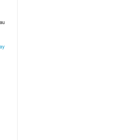
sau
ay