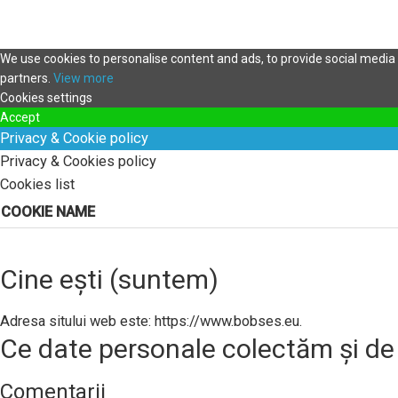
We use cookies to personalise content and ads, to provide social media f
partners.
View more
Cookies settings
Accept
Privacy & Cookie policy
Privacy & Cookies policy
Cookies list
COOKIE NAME
Cine ești (suntem)
Adresa sitului web este: https://www.bobses.eu.
Ce date personale colectăm și de
Comentarii