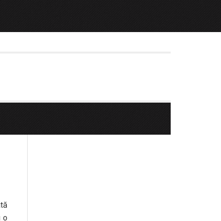
ată
u o