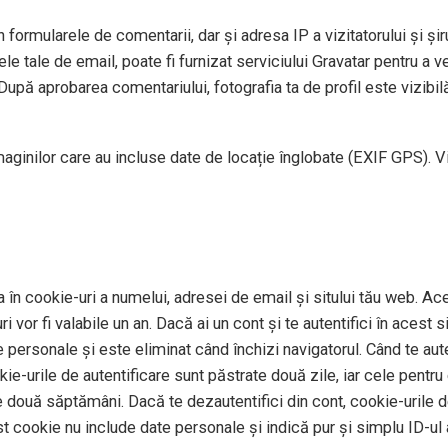
 formularele de comentarii, dar și adresa IP a vizitatorului și șiru
e tale de email, poate fi furnizat serviciului Gravatar pentru a ve
După aprobarea comentariului, fotografia ta de profil este vizibil
imaginilor care au incluse date de locație înglobate (EXIF GPS). V
 în cookie-uri a numelui, adresei de email și sitului tău web. Ace
 vor fi valabile un an. Dacă ai un cont și te autentifici în aces
personale și este eliminat când închizi navigatorul. Când te auten
okie-urile de autentificare sunt păstrate două zile, iar cele pentr
e două săptămâni. Dacă te dezautentifici din cont, cookie-urile de
st cookie nu include date personale și indică pur și simplu ID-ul a