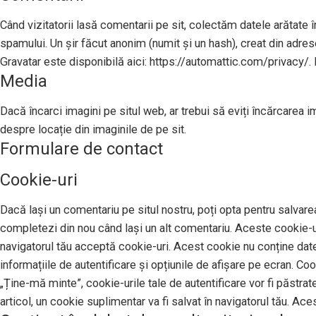
Când vizitatorii lasă comentarii pe sit, colectăm datele arătate în
spamului. Un șir făcut anonim (numit și un hash), creat din adresel
Gravatar este disponibilă aici: https://automattic.com/privacy/. 
Media
Dacă încarci imagini pe situl web, ar trebui să eviți încărcarea 
despre locație din imaginile de pe sit.
Formulare de contact
Cookie-uri
Dacă lași un comentariu pe situl nostru, poți opta pentru salvarea
completezi din nou când lași un alt comentariu. Aceste cookie-uri
navigatorul tău acceptă cookie-uri. Acest cookie nu conține date 
informațiile de autentificare și opțiunile de afișare pe ecran. Co
„Ține-mă minte”, cookie-urile tale de autentificare vor fi păstrat
articol, un cookie suplimentar va fi salvat în navigatorul tău. Ace