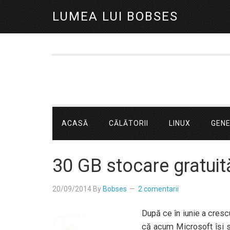
LUMEA LUI BOBSES
ACASĂ
CĂLĂTORII
LINUX
GEN
30 GB stocare gratuit
20/09/2014
By
Bobses
2 comentarii
După ce în iunie a crescu
că acum Microsoft îşi 