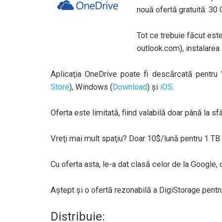
nouă ofertă gratuită: 30 
Tot ce trebuie făcut est
outlook.com), instalarea 
Aplicaţia OneDrive poate fi descărcată pentr
Store
), Windows (
Download
) şi
iOS
.
Oferta este limitată, fiind valabilă doar până la sfâ
Vreţi mai mult spaţiu? Doar 10$/lună pentru 1 TB 
Cu oferta asta, le-a dat clasă celor de la Google, 
Aştept şi o ofertă rezonabilă a DigiStorage pentr
Distribuie: