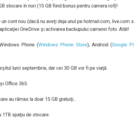
GB stocare în nori (15 GB fiind bonus pentru camera roll)!
e un cont nou (dacă nu aveţi deja unul pe hotmail.com, live.com 
aplicaţiei OneDrive şi activarea backupului camerei foto. Atât!
u Windows Phone (
Windows Phone Store
), Android (
Google Pl
rşitul lunii septembrie, dar cei 30 GB vor fi pe viaţă.
şi Office 365.
care au rămas la doar 15 GB gratuiţi...
u 1TB spaţiu de stocare.