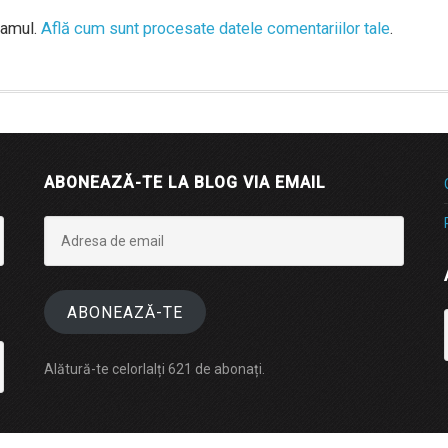
pamul.
Află cum sunt procesate datele comentariilor tale
.
ABONEAZĂ-TE LA BLOG VIA EMAIL
Adresa
de
email
ABONEAZĂ-TE
Alătură-te celorlalți 621 de abonați.