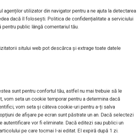
l agenților utilizator din navigator pentru a ne ajuta la detectarea
dea dacă îl folosești. Politica de confidențialitate a serviciului
ă pentru public lângă comentariul tău.
izitatorii sitului web pot descărca și extrage toate datele
stea sunt pentru confortul tău, astfel nu mai trebuie să le
t sit, vom seta un cookie temporar pentru a determina dacă
tifici, vom seta și câteva cookie-uri pentru a-ți salva
u opțiuni de afișare pe ecran sunt păstrate un an. Dacă selectezi
 autentificare vor fi eliminate. Dacă editezi sau publici un
rticolului pe care tocmai l-ai editat. El expiră după 1 zi.