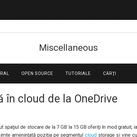
Miscellaneous
ERAL
OPEN SOURCE
TUTORIALE
CĂRŢI
ă în cloud de la OneDrive
t spaţiul de stocare de la 7 GB la 15 GB oferiţi în mod gratuit, i
simte ameninţată poziţia pe segmentul
cloud
storage şi vine c