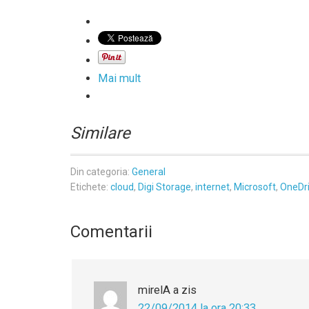
Mai mult
Similare
Din categoria:
General
Etichete:
cloud
,
Digi Storage
,
internet
,
Microsoft
,
OneDr
Comentarii
mirelA
a zis
22/09/2014 la ora 20:33