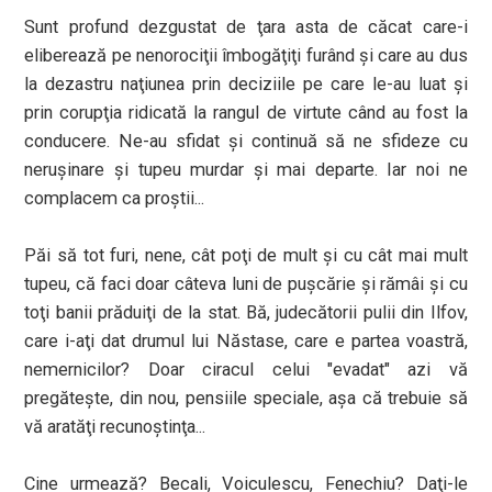
Sunt profund dezgustat de ţara asta de căcat care-i
eliberează pe nenorociţii îmbogăţiţi furând şi care au dus
la dezastru naţiunea prin deciziile pe care le-au luat şi
prin corupţia ridicată la rangul de virtute când au fost la
conducere. Ne-au sfidat şi continuă să ne sfideze cu
neruşinare şi tupeu murdar şi mai departe. Iar noi ne
complacem ca proştii...
Păi să tot furi, nene, cât poţi de mult şi cu cât mai mult
tupeu, că faci doar câteva luni de puşcărie şi rămâi şi cu
toţi banii prăduiţi de la stat. Bă, judecătorii pulii din Ilfov,
care i-aţi dat drumul lui Năstase, care e partea voastră,
nemernicilor? Doar ciracul celui "evadat" azi vă
pregăteşte, din nou, pensiile speciale, aşa că trebuie să
vă aratăţi recunoştinţa...
Cine urmează? Becali, Voiculescu, Fenechiu? Daţi-le