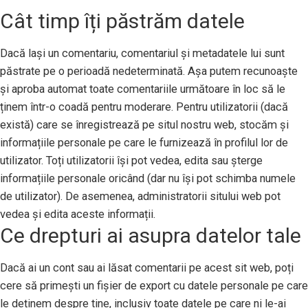
Cât timp îți păstrăm datele
Dacă lași un comentariu, comentariul și metadatele lui sunt
păstrate pe o perioadă nedeterminată. Așa putem recunoaște
și aproba automat toate comentariile următoare în loc să le
ținem într-o coadă pentru moderare. Pentru utilizatorii (dacă
există) care se înregistrează pe situl nostru web, stocăm și
informațiile personale pe care le furnizează în profilul lor de
utilizator. Toți utilizatorii își pot vedea, edita sau șterge
informațiile personale oricând (dar nu își pot schimba numele
de utilizator). De asemenea, administratorii sitului web pot
vedea și edita aceste informații.
Ce drepturi ai asupra datelor tale
Dacă ai un cont sau ai lăsat comentarii pe acest sit web, poți
cere să primești un fișier de export cu datele personale pe care
le deținem despre tine, inclusiv toate datele pe care ni le-ai