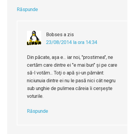
Răspunde
Bobses
a zis
23/08/2014 la ora 14:34
Din păcate, aşa e... iar noi, "prostimea", ne
certăm care dintre ei "e mai bun" şi pe care
să-l votăm... Toţi o apă şi-un pământ:
niciunuia dintre ei nu le pasă nici cât negru
sub unghie de pulimea căreia îi cerşeşte
voturile.
Răspunde