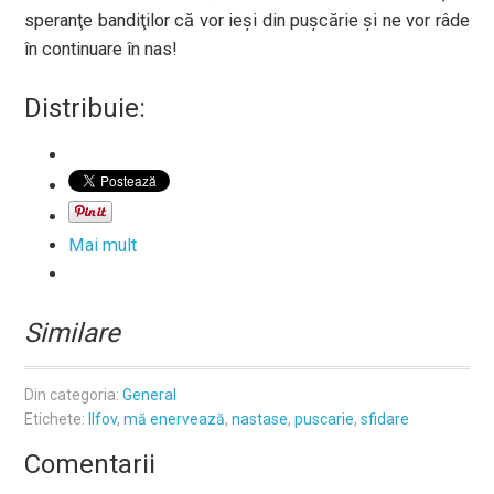
speranţe bandiţilor că vor ieşi din puşcărie şi ne vor râde
în continuare în nas!
Distribuie:
Mai mult
Similare
Din categoria:
General
Etichete:
Ilfov
,
mă enervează
,
nastase
,
puscarie
,
sfidare
Comentarii