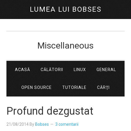
LUMEA LUI BOBSES
Miscellaneous
ACASĂ
CĂLĂTORII
LINUX
GENERAL
OPEN SOURCE
TUTORIALE
CĂRŢI
Profund dezgustat
21/08/2014
By
Bobses
3 comentarii