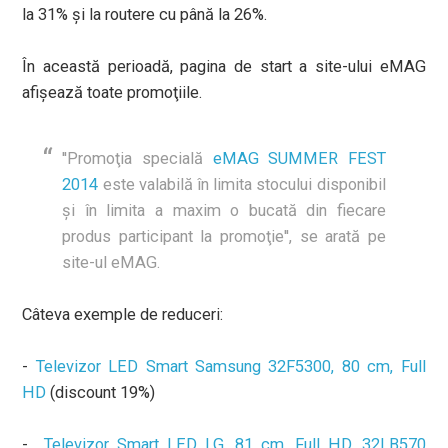
la 31% şi la routere cu până la 26%.
În această perioadă, pagina de start a site-ului eMAG
afişează toate promoţiile.
''Promoţia specială
eMAG SUMMER FEST
2014
este valabilă în limita stocului disponibil
şi în limita a maxim o bucată din fiecare
produs participant la promoţie'', se arată pe
site-ul eMAG.
Câteva exemple de reduceri:
-
Televizor LED Smart Samsung 32F5300, 80 cm, Full
HD
(discount 19%)
-
Televizor Smart LED LG, 81 cm, Full HD, 32LB570