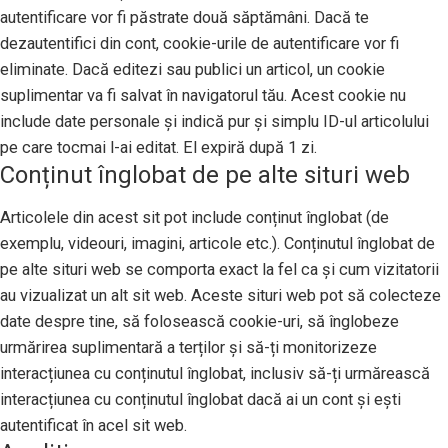
autentificare vor fi păstrate două săptămâni. Dacă te
dezautentifici din cont, cookie-urile de autentificare vor fi
eliminate. Dacă editezi sau publici un articol, un cookie
suplimentar va fi salvat în navigatorul tău. Acest cookie nu
include date personale și indică pur și simplu ID-ul articolului
pe care tocmai l-ai editat. El expiră după 1 zi.
Conținut înglobat de pe alte situri web
Articolele din acest sit pot include conținut înglobat (de
exemplu, videouri, imagini, articole etc.). Conținutul înglobat de
pe alte situri web se comporta exact la fel ca și cum vizitatorii
au vizualizat un alt sit web. Aceste situri web pot să colecteze
date despre tine, să folosească cookie-uri, să înglobeze
urmărirea suplimentară a terților și să-ți monitorizeze
interacțiunea cu conținutul înglobat, inclusiv să-ți urmărească
interacțiunea cu conținutul înglobat dacă ai un cont și ești
autentificat în acel sit web.