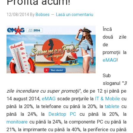
Profită acum!
12/08/2014
By
Bobses
Lasă un comentariu
Încă
două zile
de
promoții la
eMAG
!
Sub
sloganul ''
3
zile incendiare cu super promoţii'
', de pe 12 și până pe
14 august 2014,
eMAG
scade preţurile la
IT & Mobile
cu
până la 20%, la telefoane cu până la 20%, la
tablete
cu
până la 24%, la
Desktop PC
cu până la 20%, la
monitoare
cu până la 24%, la componente PC cu până la
21%, la imprimante cu până la 40%, la periferice cu până