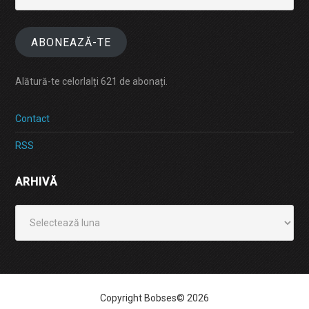
email
ABONEAZĂ-TE
Alătură-te celorlalți 621 de abonați.
Contact
RSS
ARHIVĂ
Arhivă
Copyright Bobses© 2026