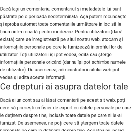
Dacă lași un comentariu, comentariul și metadatele lui sunt
păstrate pe o perioadă nedeterminată. Așa putem recunoaște
și aproba automat toate comentariile următoare în loc să le
ținem într-o coadă pentru moderare. Pentru utilizatorii (dacă
există) care se înregistrează pe situl nostru web, stocăm și
informațiile personale pe care le furnizează în profilul lor de
utilizator. Toți utilizatorii își pot vedea, edita sau șterge
informațiile personale oricând (dar nu își pot schimba numele
de utilizator). De asemenea, administratorii sitului web pot
vedea și edita aceste informații.
Ce drepturi ai asupra datelor tale
Dacă ai un cont sau ai lăsat comentarii pe acest sit web, poți
cere să primești un fișier de export cu datele personale pe care
le deținem despre tine, inclusiv toate datele pe care ni le-ai
furnizat. De asemenea, ne poți cere să ștergem toate datele
personale pe care le deținem despre tine. Acestea nu includ