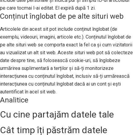
include date personale și indică pur și simplu ID-ul articolului
pe care tocmai l-ai editat. El expiră după 1 zi.
Conținut înglobat de pe alte situri web
Articolele din acest sit pot include conținut înglobat (de
exemplu, videouri, imagini, articole etc.). Conținutul înglobat de
pe alte situri web se comporta exact la fel ca și cum vizitatorii
au vizualizat un alt sit web. Aceste situri web pot să colecteze
date despre tine, să folosească cookie-uri, să înglobeze
urmărirea suplimentară a terților și să-ți monitorizeze
interacțiunea cu conținutul înglobat, inclusiv să-ți urmărească
interacțiunea cu conținutul înglobat dacă ai un cont și ești
autentificat în acel sit web.
Analitice
Cu cine partajăm datele tale
Cât timp îți păstrăm datele