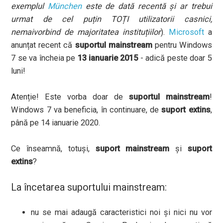
exemplul
München
este de dată recentă și ar trebui
urmat de cel puțin TOȚI utilizatorii casnici,
nemaivorbind de majoritatea instituțiilor
).
Microsoft
a
anunțat recent că
suportul mainstream
pentru Windows
7 se va încheia pe
13 ianuarie 2015
- adică peste doar 5
luni!
Atenție! Este vorba doar de
suportul mainstream
!
Windows 7 va beneficia, în continuare, de
suport extins
,
până pe 14 ianuarie 2020.
Ce înseamnă, totuși,
suport mainstream
și
suport
extins
?
La încetarea suportului mainstream:
nu se mai adaugă caracteristici noi și nici nu vor