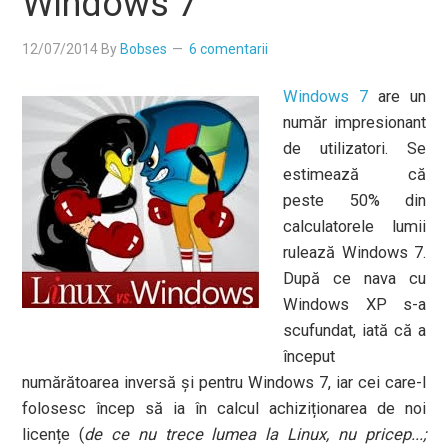
Windows 7
12/07/2014
By
Bobses
6 comentarii
Windows 7
are un
număr impresionant
de utilizatori. Se
estimează că
peste 50% din
calculatorele lumii
rulează Windows 7.
După ce nava cu
Windows XP s-a
scufundat, iată că a
început
numărătoarea inversă și pentru Windows 7, iar cei care-l
folosesc încep să ia în calcul achiziționarea de noi
licențe (
de ce nu trece lumea la Linux, nu pricep...;