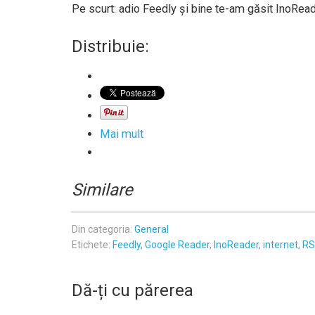
Pe scurt: adio Feedly şi bine te-am găsit InoRead
Distribuie:
Mai mult
Similare
Din categoria:
General
Etichete:
Feedly
,
Google Reader
,
InoReader
,
internet
,
RS
Dă-ți cu părerea