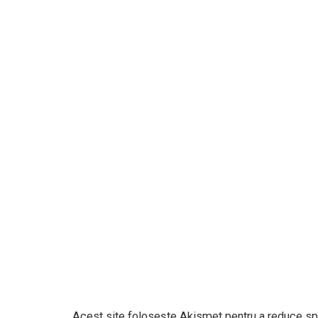
Acest site folosește Akismet pentru a reduce s