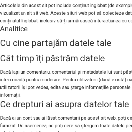
Articolele din acest sit pot include conținut înglobat (de exemplu,
vizualizat un alt sit web. Aceste situri web pot să colecteze da
conținutul înglobat, inclusiv să-ți urmărească interacțiunea cu con
Analitice
Cu cine partajăm datele tale
Cât timp îți păstrăm datele
Dacă lași un comentariu, comentariul și metadatele lui sunt pă
într-o coadă pentru moderare. Pentru utilizatorii (dacă există) ca
utilizatorii își pot vedea, edita sau șterge informațiile persona
informații.
Ce drepturi ai asupra datelor tale
Dacă ai un cont sau ai lăsat comentarii pe acest sit web, poți ce
furnizat. De asemenea, ne poți cere să ștergem toate datele per