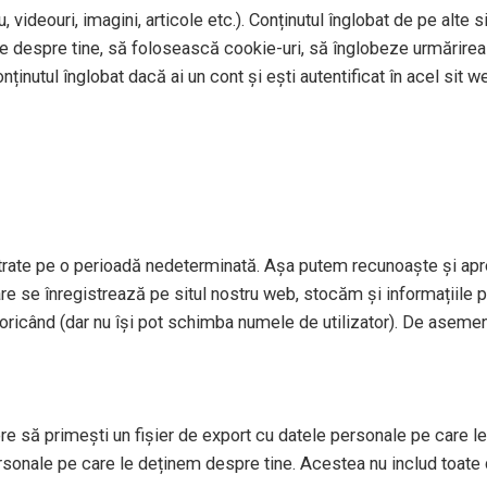
 videouri, imagini, articole etc.). Conținutul înglobat de pe alte 
te despre tine, să folosească cookie-uri, să înglobeze urmărirea 
ținutul înglobat dacă ai un cont și ești autentificat în acel sit w
strate pe o perioadă nedeterminată. Așa putem recunoaște și apr
re se înregistrează pe situl nostru web, stocăm și informațiile per
le oricând (dar nu își pot schimba numele de utilizator). De aseme
re să primești un fișier de export cu datele personale pe care le 
sonale pe care le deținem despre tine. Acestea nu includ toate 