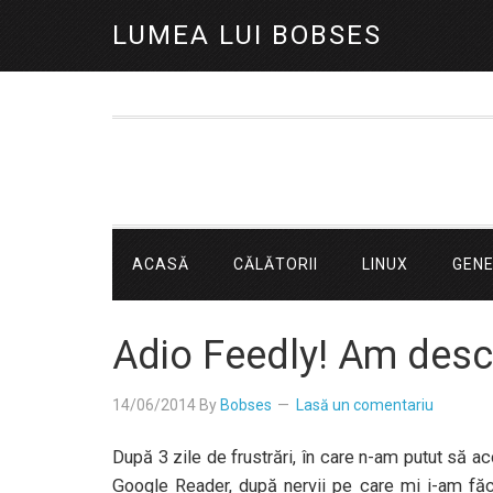
LUMEA LUI BOBSES
ACASĂ
CĂLĂTORII
LINUX
GEN
Adio Feedly! Am desc
14/06/2014
By
Bobses
Lasă un comentariu
După 3 zile de frustrări, în care n-am putut să ac
Google Reader, după nervii pe care mi i-am făcu