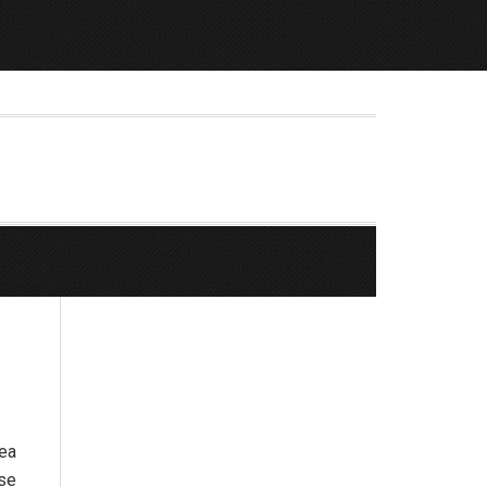
rea
 se