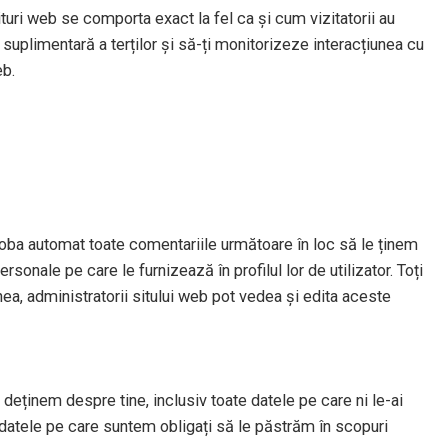
situri web se comporta exact la fel ca și cum vizitatorii au
suplimentară a terților și să-ți monitorizeze interacțiunea cu
eb.
oba automat toate comentariile următoare în loc să le ținem
sonale pe care le furnizează în profilul lor de utilizator. Toți
nea, administratorii sitului web pot vedea și edita aceste
deținem despre tine, inclusiv toate datele pe care ni le-ai
datele pe care suntem obligați să le păstrăm în scopuri