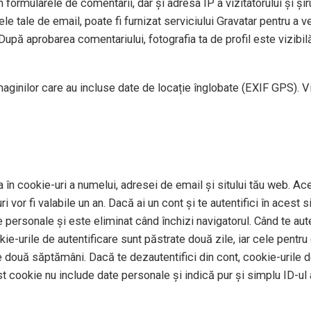
 formularele de comentarii, dar și adresa IP a vizitatorului și șiru
e tale de email, poate fi furnizat serviciului Gravatar pentru a ve
După aprobarea comentariului, fotografia ta de profil este vizibil
imaginilor care au incluse date de locație înglobate (EXIF GPS). V
 în cookie-uri a numelui, adresei de email și sitului tău web. Ace
 vor fi valabile un an. Dacă ai un cont și te autentifici în aces
personale și este eliminat când închizi navigatorul. Când te auten
okie-urile de autentificare sunt păstrate două zile, iar cele pentr
e două săptămâni. Dacă te dezautentifici din cont, cookie-urile de
st cookie nu include date personale și indică pur și simplu ID-ul a