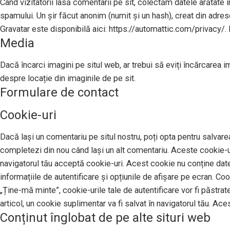
Când vizitatorii lasă comentarii pe sit, colectăm datele arătate în
spamului. Un șir făcut anonim (numit și un hash), creat din adresel
Gravatar este disponibilă aici: https://automattic.com/privacy/. 
Media
Dacă încarci imagini pe situl web, ar trebui să eviți încărcarea 
despre locație din imaginile de pe sit.
Formulare de contact
Cookie-uri
Dacă lași un comentariu pe situl nostru, poți opta pentru salvarea
completezi din nou când lași un alt comentariu. Aceste cookie-uri
navigatorul tău acceptă cookie-uri. Acest cookie nu conține date 
informațiile de autentificare și opțiunile de afișare pe ecran. Co
„Ține-mă minte”, cookie-urile tale de autentificare vor fi păstrat
articol, un cookie suplimentar va fi salvat în navigatorul tău. Ace
Conținut înglobat de pe alte situri web