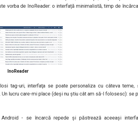
te vorba de InoReader: o interfață minimalistă, timp de încărc
InoReader
losi tag-uri, interfaţa se poate personaliza cu câteva teme,
Un lucru care-mi place (deşi nu ştiu cât am să-l folosesc): se 
ru Android - se încarcă repede şi păstrează aceeaşi interfa