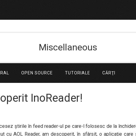
Miscellaneous
ERAL
OPEN SOURCE
TUTORIALE
CĂRŢI
operit InoReader!
cesez ştirile în feed reader-ul pe care-l folosesc de la închide
t cu AOL Reader, am descoperit, în sfârşit, o aplicaţie care