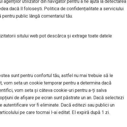
l agenților utilizator din navigator pentru a ne ajuta la detectarea
dea dacă îl folosești. Politica de confidențialitate a serviciului
ă pentru public lângă comentariul tău.
izitatorii sitului web pot descărca și extrage toate datele
stea sunt pentru confortul tău, astfel nu mai trebuie să le
t sit, vom seta un cookie temporar pentru a determina dacă
tifici, vom seta și câteva cookie-uri pentru a-ți salva
u opțiuni de afișare pe ecran sunt păstrate un an. Dacă selectezi
 autentificare vor fi eliminate. Dacă editezi sau publici un
rticolului pe care tocmai l-ai editat. El expiră după 1 zi.