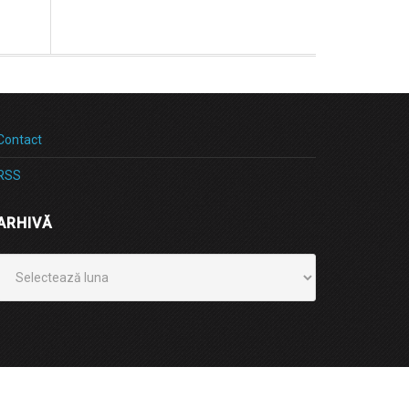
Contact
RSS
ARHIVĂ
Arhivă