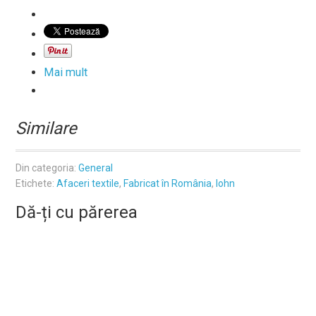
Mai mult
Similare
Din categoria:
General
Etichete:
Afaceri textile
,
Fabricat în România
,
lohn
Dă-ți cu părerea