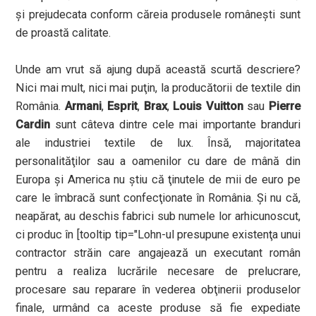
şi prejudecata conform căreia produsele româneşti sunt
de proastă calitate.
Unde am vrut să ajung după această scurtă descriere?
Nici mai mult, nici mai puţin, la producătorii de textile din
România.
Armani
,
Esprit
,
Brax
,
Louis Vuitton
sau
Pierre
Cardin
sunt câteva dintre cele mai importante branduri
ale industriei textile de lux. Însă, majoritatea
personalităţilor sau a oamenilor cu dare de mână din
Europa şi America nu ştiu că ţinutele de mii de euro pe
care le îmbracă sunt confecţionate în România. Şi nu că,
neapărat, au deschis fabrici sub numele lor arhicunoscut,
ci produc în [tooltip tip="Lohn-ul presupune existenţa unui
contractor străin care angajează un executant român
pentru a realiza lucrările necesare de prelucrare,
procesare sau reparare în vederea obţinerii produselor
finale, urmând ca aceste produse să fie expediate