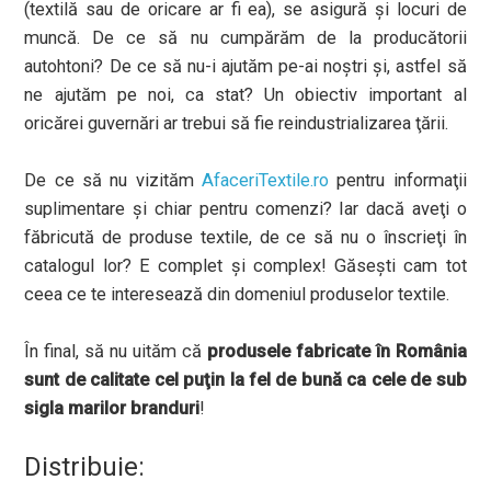
(textilă sau de oricare ar fi ea), se asigură şi locuri de
muncă. De ce să nu cumpărăm de la producătorii
autohtoni? De ce să nu-i ajutăm pe-ai noştri şi, astfel să
ne ajutăm pe noi, ca stat? Un obiectiv important al
oricărei guvernări ar trebui să fie reindustrializarea ţării.
De ce să nu vizităm
AfaceriTextile.ro
pentru informaţii
suplimentare şi chiar pentru comenzi? Iar dacă aveţi o
făbricută de produse textile, de ce să nu o înscrieţi în
catalogul lor? E complet şi complex! Găseşti cam tot
ceea ce te interesează din domeniul produselor textile.
În final, să nu uităm că
produsele fabricate în România
sunt de calitate cel puţin la fel de bună ca cele de sub
sigla marilor branduri
!
Distribuie: