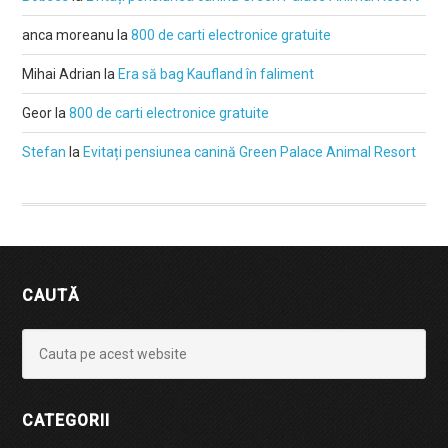
anca moreanu
la
800 de carti electronice gratuite
Mihai Adrian
la
Era să bag Kaufland în faliment
Geor
la
800 de carti electronice gratuite
Stefan
la
Evitați pensiunea canină Green Palace Animal Resort
CAUTĂ
CATEGORII