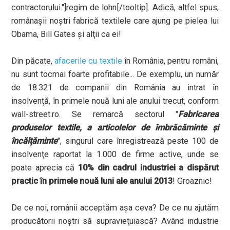
contractorului."]regim de lohn[/tooltip]. Adică, altfel spus,
românaşii noştri fabrică textilele care ajung pe pielea lui
Obama, Bill Gates şi alţii ca ei!
Din păcate,
afacerile cu textile
în România, pentru români,
nu sunt tocmai foarte profitabile... De exemplu, un număr
de 18.321 de companii din România au intrat în
insolvenţă, în primele nouă luni ale anului trecut, conform
wall-street.ro. Se remarcă sectorul "
Fabricarea
produselor textile, a articolelor de îmbrăcăminte şi
încălţăminte
", singurul care înregistrează peste 100 de
insolvenţe raportat la 1.000 de firme active, unde se
poate aprecia că
10% din cadrul industriei a dispărut
practic în primele nouă luni ale anului
2013
! Groaznic!
De ce noi, românii acceptăm aşa ceva? De ce nu ajutăm
producătorii noştri să supravieţuiască? Având industrie