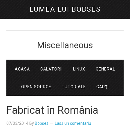
LUMEA LUI BOBSES
Miscellaneous
ACASĂ
CĂLĂTORII
LINUX
GENERAL
OPEN SOURCE
TUTORIALE
CĂRŢI
Fabricat în România
07/03/2014
By
Bobses
Lasă un comentariu