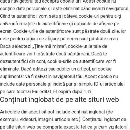
dacă navigatorul tău acceptă cookie-uri. Acest cookie nu
conține date personale și este eliminat când închizi navigatorul.
Când te autentifici, vom seta și câteva cookie-uri pentru a-ți
salva informațiile de autentificare și opțiunile de afișare pe
ecran. Cookie-urile de autentificare sunt păstrate două zile, iar
cele pentru opțiuni de afișare pe ecran sunt păstrate un an.
Dacă selectezi „Ține-mă minte”, cookie-urile tale de
autentificare vor fi păstrate două săptămâni. Dacă te
dezautentifici din cont, cookie-urile de autentificare vor fi
eliminate. Dacă editezi sau publici un articol, un cookie
suplimentar va fi salvat în navigatorul tău. Acest cookie nu
include date personale și indică pur și simplu ID-ul articolului
pe care tocmai l-ai editat. El expiră după 1 zi.
Conținut înglobat de pe alte situri web
Articolele din acest sit pot include conținut înglobat (de
exemplu, videouri, imagini, articole etc.). Conținutul înglobat de
pe alte situri web se comporta exact la fel ca și cum vizitatorii