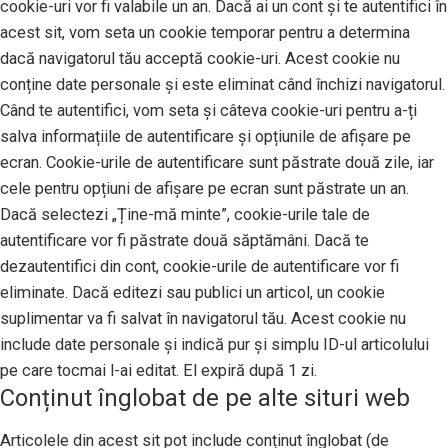
cookie-uri vor fi valabile un an. Dacă ai un cont și te autentifici în
acest sit, vom seta un cookie temporar pentru a determina
dacă navigatorul tău acceptă cookie-uri. Acest cookie nu
conține date personale și este eliminat când închizi navigatorul.
Când te autentifici, vom seta și câteva cookie-uri pentru a-ți
salva informațiile de autentificare și opțiunile de afișare pe
ecran. Cookie-urile de autentificare sunt păstrate două zile, iar
cele pentru opțiuni de afișare pe ecran sunt păstrate un an.
Dacă selectezi „Ține-mă minte”, cookie-urile tale de
autentificare vor fi păstrate două săptămâni. Dacă te
dezautentifici din cont, cookie-urile de autentificare vor fi
eliminate. Dacă editezi sau publici un articol, un cookie
suplimentar va fi salvat în navigatorul tău. Acest cookie nu
include date personale și indică pur și simplu ID-ul articolului
pe care tocmai l-ai editat. El expiră după 1 zi.
Conținut înglobat de pe alte situri web
Articolele din acest sit pot include conținut înglobat (de