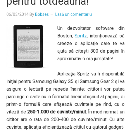
pentru totdeauna!
06/03/2014
By
Bobses
Lasă un comentariu
Un dezvoltator software din
Boston,
Spritz
, intenţionează să
creeze o aplicaţie care te va
ajuta să citeşti 300 de pagini în
aproximativ o oră jumătate!
Aplicaţia Spritz va fi disponibilă
iniţial pentru Samsung Galaxy S5 şi Samsung Gear 2 şi va
asigura o lectură pe repede înainte: cititorii vor putea
parcurge o carte nu în formatul linear obişnuit al paginii, ci
printr-o formulă care afişează cuvintele pe rînd, cu o
viteză de
250-1.000 de cuvinte/minut
. În mod normal, un
cititor are o rată de 200-400 de cuvinte/minut. Cu alte
cuvinte, aplicaţia eficientizează cititul cu ajutorul gadget-