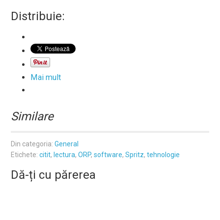
Distribuie:
Mai mult
Similare
Din categoria:
General
Etichete:
citit
,
lectura
,
ORP
,
software
,
Spritz
,
tehnologie
Dă-ți cu părerea