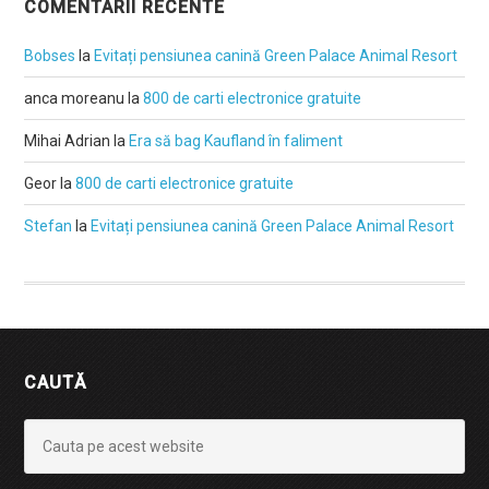
COMENTARII RECENTE
Bobses
la
Evitați pensiunea canină Green Palace Animal Resort
anca moreanu
la
800 de carti electronice gratuite
Mihai Adrian
la
Era să bag Kaufland în faliment
Geor
la
800 de carti electronice gratuite
Stefan
la
Evitați pensiunea canină Green Palace Animal Resort
CAUTĂ