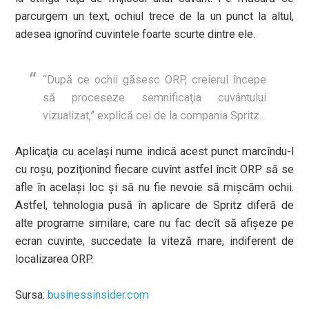
parcurgem un text, ochiul trece de la un punct la altul,
adesea ignorînd cuvintele foarte scurte dintre ele.
“După ce ochii găsesc ORP, creierul începe
să proceseze semnificaţia cuvântului
vizualizat,” explică cei de la compania Spritz.
Aplicaţia cu acelaşi nume indică acest punct marcîndu-l
cu roşu, poziţionînd fiecare cuvînt astfel încît ORP să se
afle în acelaşi loc şi să nu fie nevoie să mişcăm ochii.
Astfel, tehnologia pusă în aplicare de Spritz diferă de
alte programe similare, care nu fac decît să afişeze pe
ecran cuvinte, succedate la viteză mare, indiferent de
localizarea ORP.
Sursa:
businessinsider.com