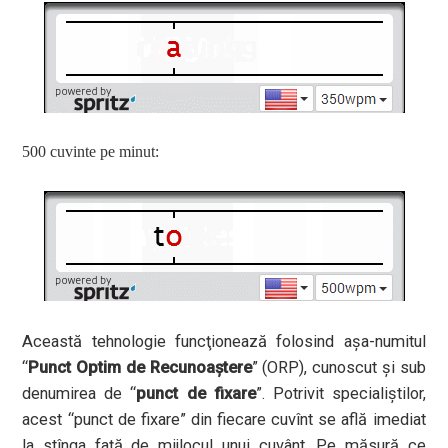
500 cuvinte pe minut:
Această tehnologie funcţionează folosind aşa-numitul
“
Punct Optim de Recunoaştere
” (ORP), cunoscut şi sub
denumirea de “
punct de fixare
”. Potrivit specialiştilor,
acest “punct de fixare” din fiecare cuvînt se află imediat
la stînga faţă de mijlocul unui cuvânt. Pe măsură ce