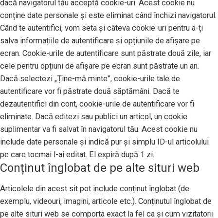
dacă navigatorul tău acceptă cookie-uri. Acest cookie nu
conține date personale și este eliminat când închizi navigatorul.
Când te autentifici, vom seta și câteva cookie-uri pentru a-ți
salva informațiile de autentificare și opțiunile de afișare pe
ecran. Cookie-urile de autentificare sunt păstrate două zile, iar
cele pentru opțiuni de afișare pe ecran sunt păstrate un an.
Dacă selectezi „Ține-mă minte”, cookie-urile tale de
autentificare vor fi păstrate două săptămâni. Dacă te
dezautentifici din cont, cookie-urile de autentificare vor fi
eliminate. Dacă editezi sau publici un articol, un cookie
suplimentar va fi salvat în navigatorul tău. Acest cookie nu
include date personale și indică pur și simplu ID-ul articolului
pe care tocmai l-ai editat. El expiră după 1 zi.
Conținut înglobat de pe alte situri web
Articolele din acest sit pot include conținut înglobat (de
exemplu, videouri, imagini, articole etc.). Conținutul înglobat de
pe alte situri web se comporta exact la fel ca și cum vizitatorii