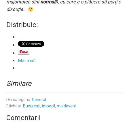
majoritatea sînt
normali
), cu care e o plăcere să porți o
discuție...
Distribuie:
Mai mult
Similare
Din categoria:
General
Etichete:
București
,
imbecil
,
moldoveni
Comentarii