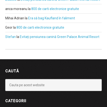
anca moreanu
la
800 de carti electronice gratuite
Mihai Adrian
la
Era să bag Kaufland în faliment
Geor
la
800 de carti electronice gratuite
Stefan
la
Evitați pensiunea canină Green Palace Animal Resort
CAUTĂ
CATEGORII