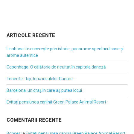
ARTICOLE RECENTE
Lisabona: te cucerește prin istorie, panorame spectaculoase și
arome autentice
Copenhaga: O călătorie de neuitat în capitala daneză
Tenerife - bijuteria insulelor Canare
Barcelona, un oraș în care aș putea locui
Evitați pensiunea canină Green Palace Animal Resort
COMENTARII RECENTE
Bobses
la
Evitați pensiunea canină Green Palace Animal Resort