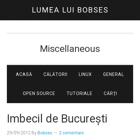
LUMEA LUI BOBSES
Miscellaneous
ACASĂ
CĂLĂTORII
LINUX
GENERAL
OPEN SOURCE
TUTORIALE
CĂRŢI
Imbecil de București
29/09/2012
By
Bobses
2 comentarii