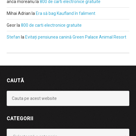
anca moreanu
la
800 de carti electronice gratuite
Mihai Adrian
la
Era să bag Kaufland în faliment
Geor
la
800 de carti electronice gratuite
Stefan
la
Evitați pensiunea canină Green Palace Animal Resort
CAUTĂ
CATEGORII
Categorii