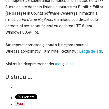
că majoritatea subtitrărilor românești nu sînt codate UTF-
8, așa că am deschis fișierul subtitrare cu
Subtitle Editor
(se găsește în Ubuntu Software Center) și, în maxim 1
minut, cu
Find and Replace
, am înlocuit cu diacriticele
corecte și am salvat fișierul cu codarea UTF-8 (era
Windows 8859-15).
Am repetat comanda și totul a funcționat normal.
Durează aproximativ 10 minute. Rezultatul:
Lecția de șah
.
Mai multe despre mencoder
aici
și
aici
.
Distribuie: