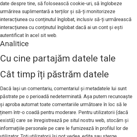
date despre tine, să folosească cookie-uri, să înglobeze
urmărirea suplimentară a terților și să-ți monitorizeze
interacțiunea cu conținutul înglobat, inclusiv să-ți urmărească
interacțiunea cu conținutul înglobat dacă ai un cont și ești
autentificat în acel sit web.
Analitice
Cu cine partajăm datele tale
Cât timp îți păstrăm datele
Dacă lași un comentariu, comentariul și metadatele lui sunt
păstrate pe o perioadă nedeterminată. Așa putem recunoaște
și aproba automat toate comentariile următoare în loc să le
ținem într-o coadă pentru moderare. Pentru utilizatorii (dacă
există) care se înregistrează pe situl nostru web, stocăm și
informațiile personale pe care le furnizează în profilul lor de
utilizator. Toți utilizatorii își pot vedea, edita sau șterge