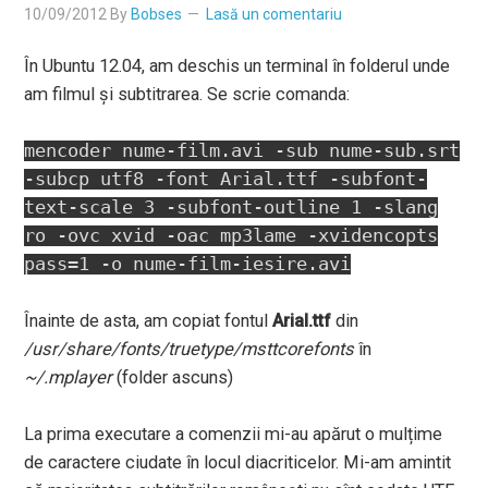
10/09/2012
By
Bobses
Lasă un comentariu
În Ubuntu 12.04, am deschis un terminal în folderul unde
am filmul și subtitrarea. Se scrie comanda:
mencoder nume-film.avi -sub nume-sub.srt
-subcp utf8 -font Arial.ttf -subfont-
text-scale 3 -subfont-outline 1 -slang
ro -ovc xvid -oac mp3lame -xvidencopts
pass=1 -o nume-film-iesire.avi
Înainte de asta, am copiat fontul
Arial.ttf
din
/usr/share/fonts/truetype/msttcorefonts
în
~/.mplayer
(folder ascuns)
La prima executare a comenzii mi-au apărut o mulțime
de caractere ciudate în locul diacriticelor. Mi-am amintit