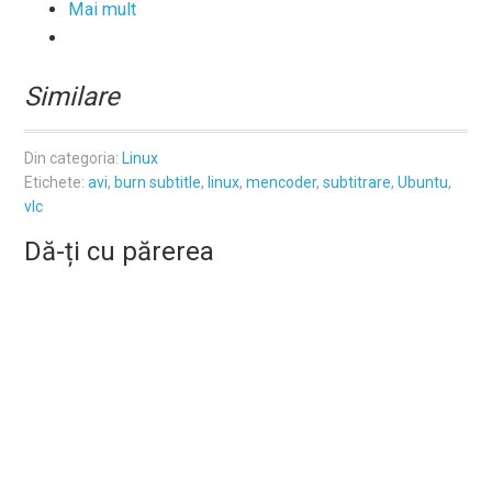
Mai mult
Similare
Din categoria:
Linux
Etichete:
avi
,
burn subtitle
,
linux
,
mencoder
,
subtitrare
,
Ubuntu
,
vlc
Dă-ți cu părerea