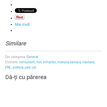
Mai mult
Similare
Din categoria:
General
Etichete:
comunism
,
hot
,
infractor
,
matusa tamara
,
nastase
,
PNL
,
politică
,
psd
,
usl
Dă-ți cu părerea