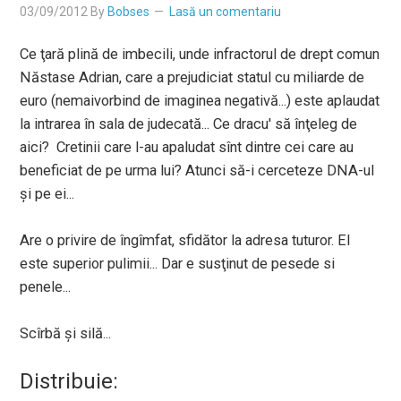
03/09/2012
By
Bobses
Lasă un comentariu
Ce ţară plină de imbecili, unde infractorul de drept comun
Năstase Adrian, care a prejudiciat statul cu miliarde de
euro (nemaivorbind de imaginea negativă...) este aplaudat
la intrarea în sala de judecată... Ce dracu' să înţeleg de
aici? Cretinii care l-au apaludat sînt dintre cei care au
beneficiat de pe urma lui? Atunci să-i cerceteze DNA-ul
şi pe ei...
Are o privire de îngîmfat, sfidător la adresa tuturor. El
este superior pulimii... Dar e susţinut de pesede si
penele...
Scîrbă şi silă...
Distribuie: