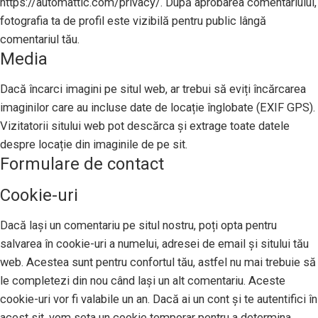
https://automattic.com/privacy/. După aprobarea comentariului,
fotografia ta de profil este vizibilă pentru public lângă
comentariul tău.
Media
Dacă încarci imagini pe situl web, ar trebui să eviți încărcarea
imaginilor care au incluse date de locație înglobate (EXIF GPS).
Vizitatorii sitului web pot descărca și extrage toate datele
despre locație din imaginile de pe sit.
Formulare de contact
Cookie-uri
Dacă lași un comentariu pe situl nostru, poți opta pentru
salvarea în cookie-uri a numelui, adresei de email și sitului tău
web. Acestea sunt pentru confortul tău, astfel nu mai trebuie să
le completezi din nou când lași un alt comentariu. Aceste
cookie-uri vor fi valabile un an. Dacă ai un cont și te autentifici în
acest sit, vom seta un cookie temporar pentru a determina