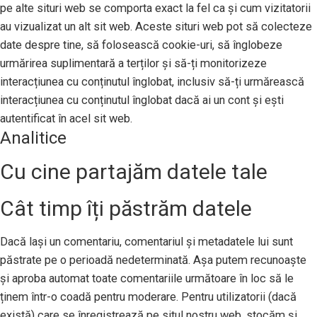
pe alte situri web se comporta exact la fel ca și cum vizitatorii
au vizualizat un alt sit web. Aceste situri web pot să colecteze
date despre tine, să folosească cookie-uri, să înglobeze
urmărirea suplimentară a terților și să-ți monitorizeze
interacțiunea cu conținutul înglobat, inclusiv să-ți urmărească
interacțiunea cu conținutul înglobat dacă ai un cont și ești
autentificat în acel sit web.
Analitice
Cu cine partajăm datele tale
Cât timp îți păstrăm datele
Dacă lași un comentariu, comentariul și metadatele lui sunt
păstrate pe o perioadă nedeterminată. Așa putem recunoaște
și aproba automat toate comentariile următoare în loc să le
ținem într-o coadă pentru moderare. Pentru utilizatorii (dacă
există) care se înregistrează pe situl nostru web, stocăm și