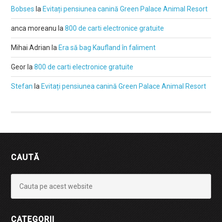
Bobses
la
Evitați pensiunea canină Green Palace Animal Resort
anca moreanu
la
800 de carti electronice gratuite
Mihai Adrian
la
Era să bag Kaufland în faliment
Geor
la
800 de carti electronice gratuite
Stefan
la
Evitați pensiunea canină Green Palace Animal Resort
CAUTĂ
CATEGORII