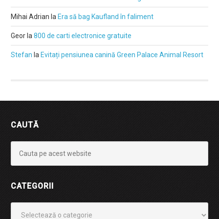
Mihai Adrian
la
Era să bag Kaufland în faliment
Geor
la
800 de carti electronice gratuite
Stefan
la
Evitați pensiunea canină Green Palace Animal Resort
CAUTĂ
CATEGORII
Categorii