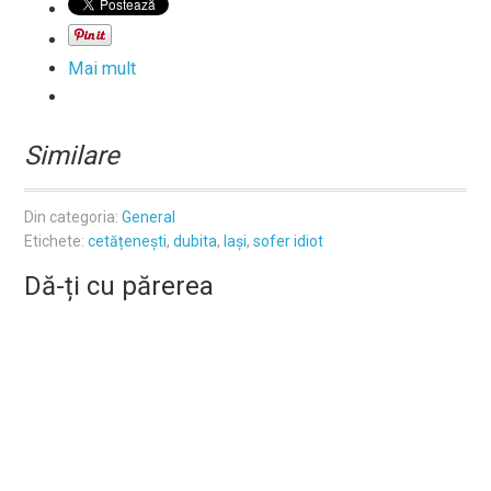
Mai mult
Similare
Din categoria:
General
Etichete:
cetățenești
,
dubita
,
Iași
,
sofer idiot
Dă-ți cu părerea