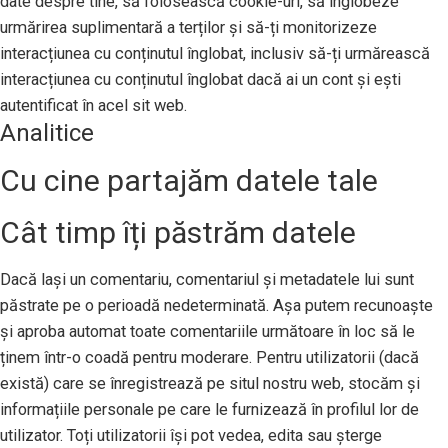
date despre tine, să folosească cookie-uri, să înglobeze
urmărirea suplimentară a terților și să-ți monitorizeze
interacțiunea cu conținutul înglobat, inclusiv să-ți urmărească
interacțiunea cu conținutul înglobat dacă ai un cont și ești
autentificat în acel sit web.
Analitice
Cu cine partajăm datele tale
Cât timp îți păstrăm datele
Dacă lași un comentariu, comentariul și metadatele lui sunt
păstrate pe o perioadă nedeterminată. Așa putem recunoaște
și aproba automat toate comentariile următoare în loc să le
ținem într-o coadă pentru moderare. Pentru utilizatorii (dacă
există) care se înregistrează pe situl nostru web, stocăm și
informațiile personale pe care le furnizează în profilul lor de
utilizator. Toți utilizatorii își pot vedea, edita sau șterge