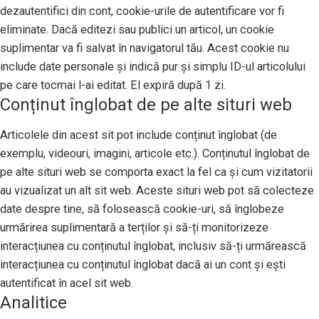
dezautentifici din cont, cookie-urile de autentificare vor fi
eliminate. Dacă editezi sau publici un articol, un cookie
suplimentar va fi salvat în navigatorul tău. Acest cookie nu
include date personale și indică pur și simplu ID-ul articolului
pe care tocmai l-ai editat. El expiră după 1 zi.
Conținut înglobat de pe alte situri web
Articolele din acest sit pot include conținut înglobat (de
exemplu, videouri, imagini, articole etc.). Conținutul înglobat de
pe alte situri web se comporta exact la fel ca și cum vizitatorii
au vizualizat un alt sit web. Aceste situri web pot să colecteze
date despre tine, să folosească cookie-uri, să înglobeze
urmărirea suplimentară a terților și să-ți monitorizeze
interacțiunea cu conținutul înglobat, inclusiv să-ți urmărească
interacțiunea cu conținutul înglobat dacă ai un cont și ești
autentificat în acel sit web.
Analitice