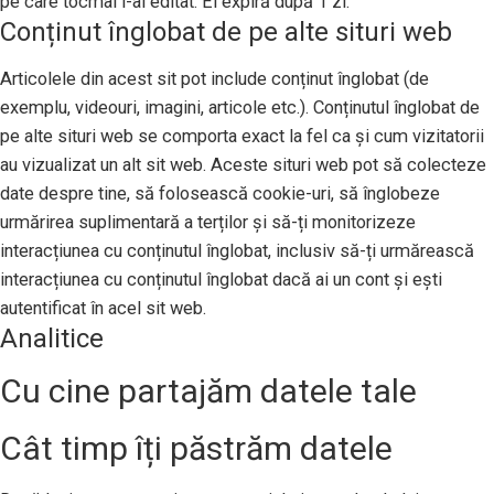
pe care tocmai l-ai editat. El expiră după 1 zi.
Conținut înglobat de pe alte situri web
Articolele din acest sit pot include conținut înglobat (de
exemplu, videouri, imagini, articole etc.). Conținutul înglobat de
pe alte situri web se comporta exact la fel ca și cum vizitatorii
au vizualizat un alt sit web. Aceste situri web pot să colecteze
date despre tine, să folosească cookie-uri, să înglobeze
urmărirea suplimentară a terților și să-ți monitorizeze
interacțiunea cu conținutul înglobat, inclusiv să-ți urmărească
interacțiunea cu conținutul înglobat dacă ai un cont și ești
autentificat în acel sit web.
Analitice
Cu cine partajăm datele tale
Cât timp îți păstrăm datele