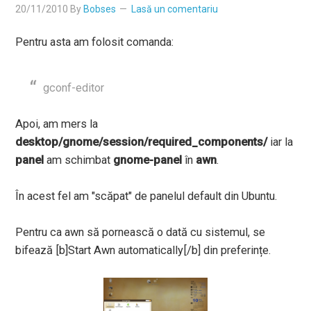
20/11/2010
By
Bobses
Lasă un comentariu
Pentru asta am folosit comanda:
gconf-editor
Apoi, am mers la
desktop/gnome/session/required_components/
iar la
panel
am schimbat
gnome-panel
în
awn
.
În acest fel am "scăpat" de panelul default din Ubuntu.
Pentru ca awn să pornească o dată cu sistemul, se
bifează [b]Start Awn automatically[/b] din preferințe.