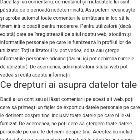
Dacă lași un comentariu, comentariul și metadatele lui sunt
păstrate pe o perioadă nedeterminată. Așa putem recunoaște
și aproba automat toate comentariile următoare în loc să le
ținem într-o coadă pentru moderare. Pentru utilizatorii (dacă
există) care se înregistrează pe situl nostru web, stocăm și
informațiile personale pe care le furnizează în profilul lor de
utilizator. Toți utilizatorii își pot vedea, edita sau șterge
informațiile personale oricând (dar nu își pot schimba numele
de utilizator). De asemenea, administratorii sitului web pot
vedea și edita aceste informații.
Ce drepturi ai asupra datelor tale
Dacă ai un cont sau ai lăsat comentarii pe acest sit web, poți
cere să primești un fișier de export cu datele personale pe care
le deținem despre tine, inclusiv toate datele pe care ni le-ai
furnizat. De asemenea, ne poți cere să ștergem toate datele
personale pe care le deținem despre tine. Acestea nu includ
toate datele pe care suntem obligați să le păstrăm în scopuri